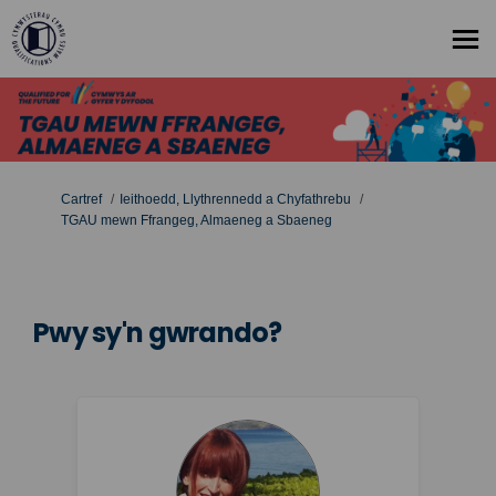
Rydych yma:
Cartref
Ieithoedd, Llythrennedd a Chyfathrebu
TGAU mewn Ffrangeg, Almaeneg a Sbaeneg
Pwy sy'n gwrando?