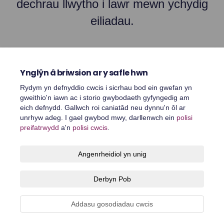
dechrau llwytho i lawr mewn ychydig
eiliadau.
Ynglŷn â briwsion ar y safle hwn
Rydym yn defnyddio cwcis i sicrhau bod ein gwefan yn
gweithio'n iawn ac i storio gwybodaeth gyfyngedig am
eich defnydd. Gallwch roi caniatâd neu dynnu'n ôl ar
unrhyw adeg. I gael gwybod mwy, darllenwch ein
polisi
preifatrwydd
a'n
polisi cwcis
.
Telerau ac amodau
Polisi preifatrwydd
Polisi cymedroli
Angenrheidiol yn unig
Hygyrchedd
Cymorth technegol
Polisi cwcis
Derbyn Pob
Map o'r safle
Addasu gosodiadau cwcis