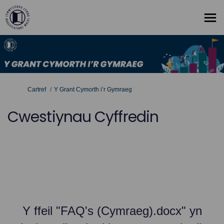
Rydych yma:
Cartref
Y Grant Cymorth i’r Gymraeg
Cwestiynau Cyffredin
Y ffeil "FAQ's (Cymraeg).docx" yn