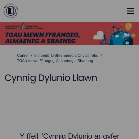
Rydych yma:
Cartref
Ieithoedd, Llythrennedd a Chyfathrebu
TGAU mewn Ffrangeg, Almaeneg a Sbaeneg
Cynnig Dylunio Llawn
Y ffeil "Cynnig Dylunio ar gyfer