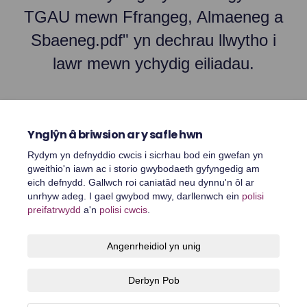
TGAU mewn Ffrangeg, Almaeneg a
Sbaeneg.pdf" yn dechrau llwytho i
lawr mewn ychydig eiliadau.
Ynglŷn â briwsion ar y safle hwn
Rydym yn defnyddio cwcis i sicrhau bod ein gwefan yn
gweithio'n iawn ac i storio gwybodaeth gyfyngedig am
eich defnydd. Gallwch roi caniatâd neu dynnu'n ôl ar
unrhyw adeg. I gael gwybod mwy, darllenwch ein
polisi
preifatrwydd
a'n
polisi cwcis
.
Telerau ac amodau
Polisi preifatrwydd
Polisi cymedroli
Angenrheidiol yn unig
Hygyrchedd
Cymorth technegol
Polisi cwcis
Derbyn Pob
Map o'r safle