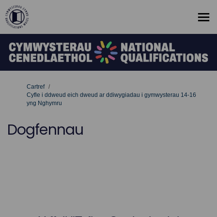
Rydych yma:
Cartref
Cyfle i ddweud eich dweud ar ddiwygiadau i gymwysterau 14-16
yng Nghymru
Dogfennau