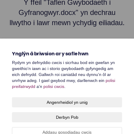
Y ffeil "Taflen Gwybodaeth i
Gyfranogwyr.docx" yn dechrau
llwytho i lawr mewn ychydig eiliadau.
Ynglŷn â briwsion ar y safle hwn
Rydym yn defnyddio cwcis i sicrhau bod ein gwefan yn
gweithio'n iawn ac i storio gwybodaeth gyfyngedig am
eich defnydd. Gallwch roi caniatâd neu dynnu'n ôl ar
unrhyw adeg. I gael gwybod mwy, darllenwch ein
polisi
preifatrwydd
a'n
polisi cwcis
.
Telerau ac amodau
Polisi preifatrwydd
Polisi cymedroli
Angenrheidiol yn unig
Hygyrchedd
Cymorth technegol
Polisi cwcis
Derbyn Pob
Map o'r safle
Addasu gosodiadau cwcis